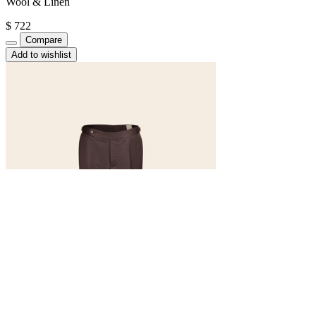
Wool & Linen
$
722
Compare
Add to wishlist